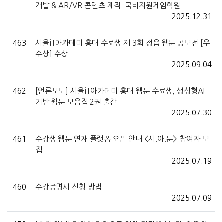
개발 & AR/VR 콘텐츠 제작_국비지원게임학원
2025.12.31
463
서울iT아카데미 홍대 수료생 제 3회 정읍 웹툰 공모전 [우
수상] 수상
2025.09.04
462
[언론보도] 서울iT아카데미 홍대 웹툰 수료생, 생성형AI
기반 웹툰 모음집 2권 출간
2025.07.30
461
수강생 웹툰 연재 플랫폼 오픈 안내 <서.아.툰> 참여자 모
집
2025.07.19
460
수강증명서 신청 방법
2025.07.09